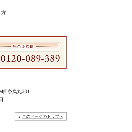
し方、
M四条烏丸301
日
このページのトップへ