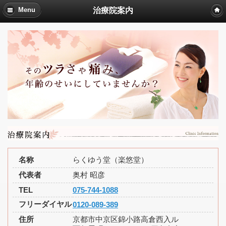
治療院案内
Menu
名称
らくゆう堂（楽悠堂）
代表者
奥村 昭彦
TEL
075-744-1088
フリーダイヤル
0120-089-389
住所
京都市中京区錦小路高倉西入ル